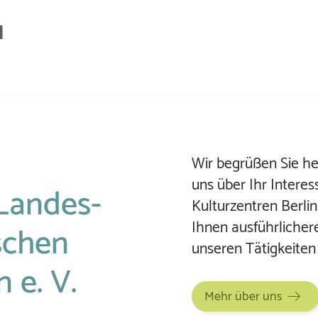
Wir begrüßen Sie herz
uns über Ihr Interes
Landes­
Kultur­zen­tren Berl
Ihnen aus­führ­liche
schen
unseren Tätig­keit­en
n e. V.
Mehr über uns