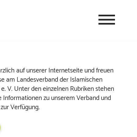
­lich auf unserer Inter­net­seite und freuen
se am Landes­ver­band der Isla­mi­schen
in e. V. Unter den einzelnen Rubri­ken stehen
re Infor­ma­tio­nen zu unserem Verband und
 zur Ver­fügung.